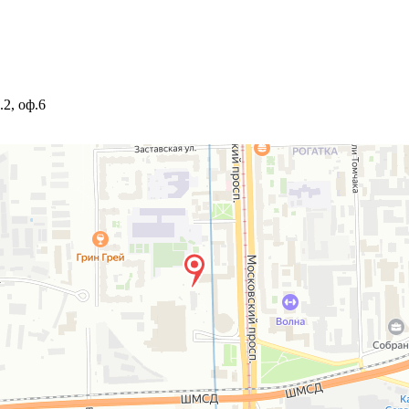
.2
,
оф.6