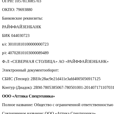
ОГРН: 1057813085703
ОКПО: 79693880
Банковские реквизиты:
РАЙФФАЙЗЕНБАНК
БИК 044030723
к/с 30101810100000000723
р/с 40702810103000089489
Ф-Л «СЕВЕРНАЯ СТОЛИЦА» АО «РАЙФФАЙЗЕНБАНК»
Электронный документооборот:
СБИС (Тензор): 2BE0c28ac9e21d411e3afd4005056917125
Контур (Диадок): 2BM-7805385067-780501001-20140717110703
ООО «Аттика Спецтехника»
Полное название: Общество с ограниченной ответственностью
Сокращенное название: ООО «Аттика Спецтехника»