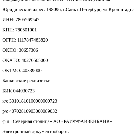
Юридический адрес: 198096, г.Санкт-Петербург, ул.Кронштадтска
ИНН: 7805569547
КПП: 780501001
ОГРН: 1117847483820
ОКПО: 30657306
ОКАТО: 40276565000
ОКТМО: 40339000
Банковские реквизиты:
БИК 044030723
к/с 30101810100000000723
р/с 40702810903000089032
ф-л «Северная столица» АО «РАЙФФАЙЗЕНБАНК»
Электронный документооборот: