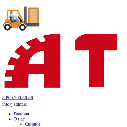
8-800-700-86-86
info@attlift.ru
Главная
О нас
Скидки