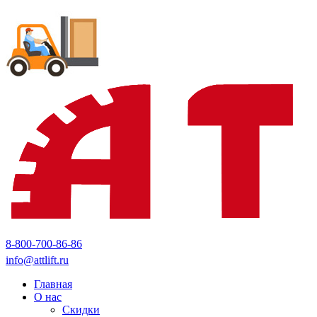
8-800-700-86-86
info@attlift.ru
Главная
О нас
Скидки