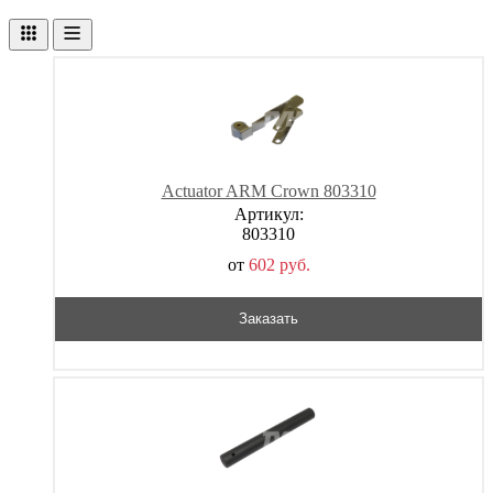
Actuator ARM Crown 803310
Артикул:
803310
от
602
р
уб.
Заказать