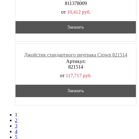
811378009
от
10,412
р
уб.
Заказать
Джойстик стандартного ричтрака Crown 821514
Артикул:
821514
от
117,717
р
уб.
Заказать
1
2
3
4
5