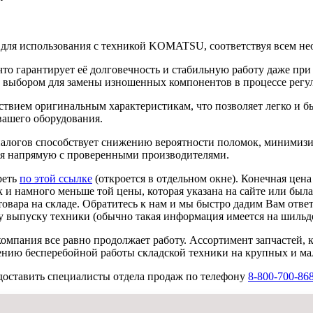
 для использования с техникой KOMATSU, соответствуя всем не
то гарантирует её долговечность и стабильную работу даже при
м выбором для замены изношенных компонентов в процессе регу
твием оригинальным характеристикам, что позволяет легко и быс
вашего оборудования.
алогов способствует снижению вероятности поломок, минимизи
ая напрямую с проверенными производителями.
реть
по этой ссылке
(откроется в отдельном окне). Конечная цен
к и намного меньше той цены, которая указана на сайте или была
овара на складе. Обратитесь к нам и мы быстро дадим Вам ответ
 выпуску техники (обычно такая информация имеется на шильде
омпания все равно продолжает работу. Ассортимент запчастей, 
ению бесперебойной работы складской техники на крупных и ма
доставить специалисты отдела продаж по телефону
8-800-700-86