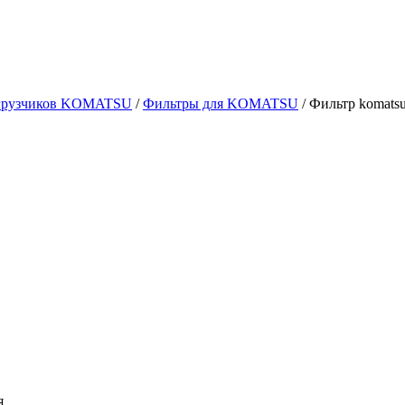
огрузчиков KOMATSU
/
Фильтры для KOMATSU
/ Фильтр komats
я