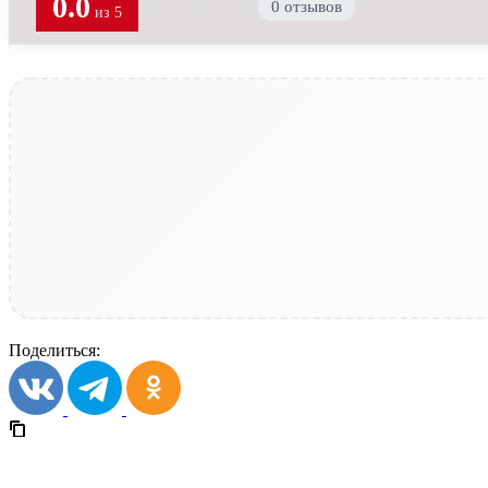
0.0
★
★
★
★
★
0 отзывов
из 5
Поделиться: