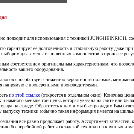
дня
льно подходит для использования с техникой JUNGHEINRICH, соо
то гарантирует её долговечность и стабильную работу даже при
м выбором для замены изношенных компонентов в процессе регу
чным соответствием оригинальным характеристикам, что позволяе
ельность вашего оборудования.
алогов способствует снижению вероятности поломок, минимизи
ая напрямую с проверенными производителями.
реть
по этой ссылке
(откроется в отдельном окне). Конечная цен
к и намного меньше той цены, которая указана на сайте или была
овара на складе. Обратитесь к нам и мы быстро дадим Вам ответ
 выпуску техники (обычно такая информация имеется на шильде
омпания все равно продолжает работу. Ассортимент запчастей, 
ению бесперебойной работы складской техники на крупных и ма