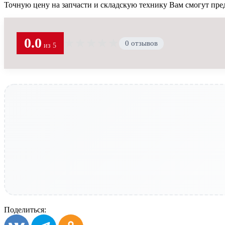
Точную цену на запчасти и складскую технику Вам смогут пре
0.0
★
★
★
★
★
0 отзывов
из 5
Поделиться: