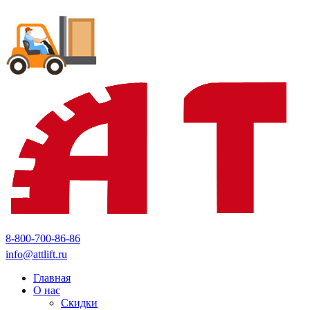
8-800-700-86-86
info@attlift.ru
Главная
О нас
Скидки