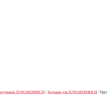
огрузчиков JUNGHEINRICH
/
Ходовая для JUNGHEINRICH
/ Гру