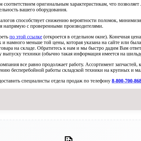
ым соответствием оригинальным характеристикам, что позволяет л
ельность вашего оборудования.
алогов способствует снижению вероятности поломок, минимизи
ая напрямую с проверенными производителями.
реть
по этой ссылке
(откроется в отдельном окне). Конечная цен
к и намного меньше той цены, которая указана на сайте или была
овара на складе. Обратитесь к нам и мы быстро дадим Вам ответ
 выпуску техники (обычно такая информация имеется на шильде
омпания все равно продолжает работу. Ассортимент запчастей, 
ению бесперебойной работы складской техники на крупных и ма
доставить специалисты отдела продаж по телефону
8-800-700-86