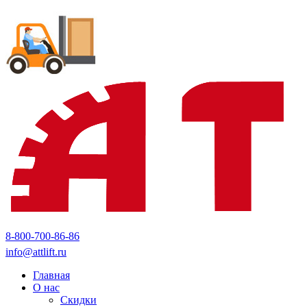
8-800-700-86-86
info@attlift.ru
Главная
О нас
Скидки