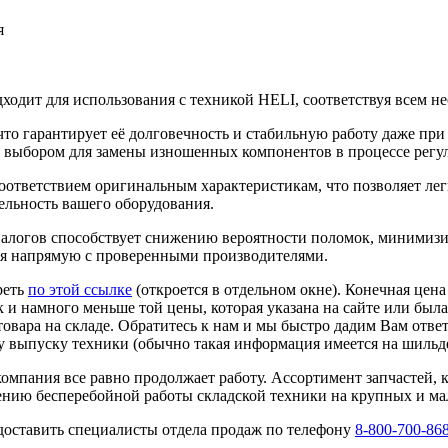
я
дит для использования с техникой HELI, соответствуя всем не
то гарантирует её долговечность и стабильную работу даже при
м выбором для замены изношенных компонентов в процессе регу
ветствием оригинальным характеристикам, что позволяет легко 
ельность вашего оборудования.
алогов способствует снижению вероятности поломок, минимизи
ая напрямую с проверенными производителями.
реть
по этой ссылке
(откроется в отдельном окне). Конечная цен
к и намного меньше той цены, которая указана на сайте или была
овара на складе. Обратитесь к нам и мы быстро дадим Вам ответ
 выпуску техники (обычно такая информация имеется на шильде
омпания все равно продолжает работу. Ассортимент запчастей, 
ению бесперебойной работы складской техники на крупных и ма
доставить специалисты отдела продаж по телефону
8-800-700-86