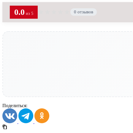
0.0
★
★
★
★
★
0 отзывов
из 5
Поделиться: