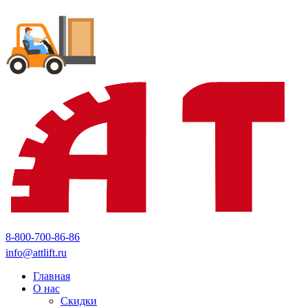
8-800-700-86-86
info@attlift.ru
Главная
О нас
Скидки