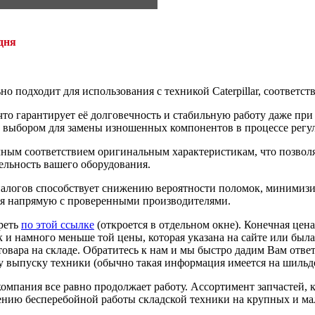
дня
но подходит для использования с техникой Caterpillar, соответс
то гарантирует её долговечность и стабильную работу даже при
м выбором для замены изношенных компонентов в процессе регу
чным соответствием оригинальным характеристикам, что позволяе
ельность вашего оборудования.
алогов способствует снижению вероятности поломок, минимизи
ая напрямую с проверенными производителями.
реть
по этой ссылке
(откроется в отдельном окне). Конечная цен
к и намного меньше той цены, которая указана на сайте или была
овара на складе. Обратитесь к нам и мы быстро дадим Вам ответ
 выпуску техники (обычно такая информация имеется на шильде
омпания все равно продолжает работу. Ассортимент запчастей, 
ению бесперебойной работы складской техники на крупных и ма