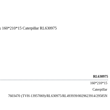
 160*210*15 Caterpillar RL630975
RL630975
160*210*15
Caterpillar
7603470 (TVH-13957069)/RL630975/RL493939/0029623914/29585N