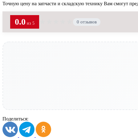
Точную цену на запчасти и складскую технику Вам смогут пре
0.0
★
★
★
★
★
0 отзывов
из 5
Поделиться: