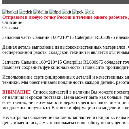
Отправим в любую точку России в течение одного рабочего 
Описание
Отзывы
Запасная часть Сальник 160*210*15 Caterpillar RL630975 идеаль
Данная деталь выполнена из высококачественных материалов, ч
бесперебойной работы складской техники и является отличны
Запчасть Сальник 160*210*15 Caterpillar RL630975 обладает то
помогает сохранить функциональность и повысить производит
Использование сертифицированных деталей и качественных ан
техники. Мы обеспечиваем подлинность каждой детали, работ
ВНИМАНИЕ!
Список запчастей в наличии Вы можете посмот
от наличия и сроков поставки. Цена может быть как больше, та
естественно, нет возможности держать десятки тысяч позиций т
мы должны получить от Вас всю информацию по модели и году
Несмотря на осложнение поставок запчастей из Европы, наша к
цены изменились, а мы продолжаем свою работу по осуществл