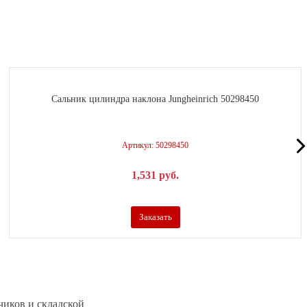
Сальник цилиндра наклона Jungheinrich 50298450
Артикул: 50298450
1,531
р
уб.
Заказать
чиков и складской