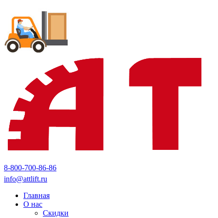
8-800-700-86-86
info@attlift.ru
Главная
О нас
Скидки