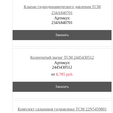
Клапан гидродинамического давления TCM
234A840701
Артикул:
234A840701
Заказать
Коленчатый рычаг TCM 2445430512
Артикул:
2445430512
от
8,785
р
уб.
Заказать
Комплект сальников гидравлики TCM 22N5459801