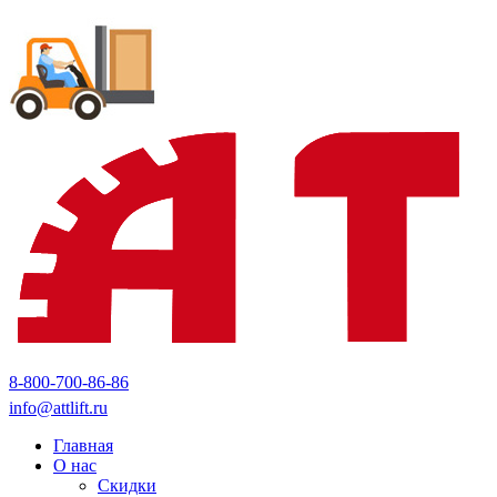
8-800-700-86-86
info@attlift.ru
Главная
О нас
Скидки