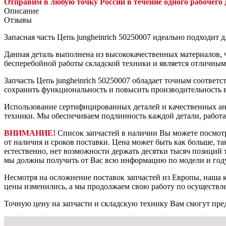
Отправим в любую точку России в течение одного рабочего 
Описание
Отзывы
Запасная часть Цепь jungheinrich 50250007 идеально подходит
Данная деталь выполнена из высококачественных материалов, ч
бесперебойной работы складской техники и является отличны
Запчасть Цепь jungheinrich 50250007 обладает точным соответс
сохранить функциональность и повысить производительность 
Использование сертифицированных деталей и качественных ан
техники. Мы обеспечиваем подлинность каждой детали, работ
ВНИМАНИЕ!
Список запчастей в наличии Вы можете посмот
от наличия и сроков поставки. Цена может быть как больше, та
естественно, нет возможности держать десятки тысяч позиций т
мы должны получить от Вас всю информацию по модели и году
Несмотря на осложнение поставок запчастей из Европы, наша к
цены изменились, а мы продолжаем свою работу по осуществл
Точную цену на запчасти и складскую технику Вам смогут пре