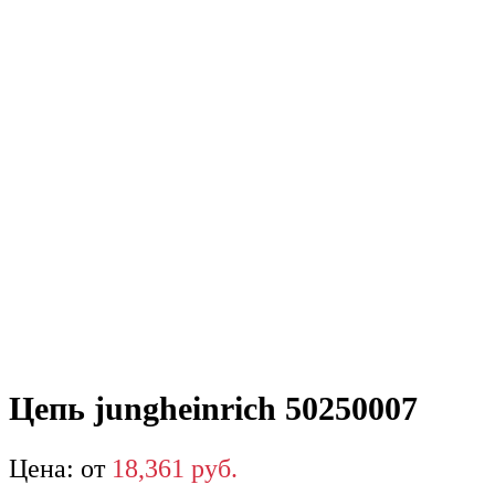
Цепь jungheinrich 50250007
от
18,361
р
уб.