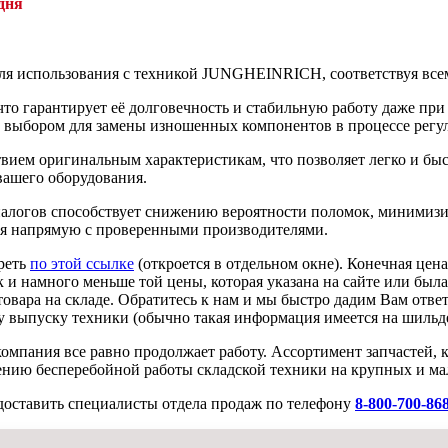
дня
 для использования с техникой JUNGHEINRICH, соответствуя все
то гарантирует её долговечность и стабильную работу даже при
м выбором для замены изношенных компонентов в процессе регу
твием оригинальным характеристикам, что позволяет легко и быс
вашего оборудования.
алогов способствует снижению вероятности поломок, минимизи
ая напрямую с проверенными производителями.
реть
по этой ссылке
(откроется в отдельном окне). Конечная цен
к и намного меньше той цены, которая указана на сайте или была
овара на складе. Обратитесь к нам и мы быстро дадим Вам ответ
 выпуску техники (обычно такая информация имеется на шильде
омпания все равно продолжает работу. Ассортимент запчастей, 
ению бесперебойной работы складской техники на крупных и ма
доставить специалисты отдела продаж по телефону
8-800-700-86