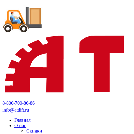
8-800-700-86-86
info@attlift.ru
Главная
О нас
Скидки