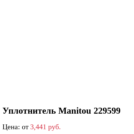
Уплотнитель Manitou 229599
от
3,441
р
уб.