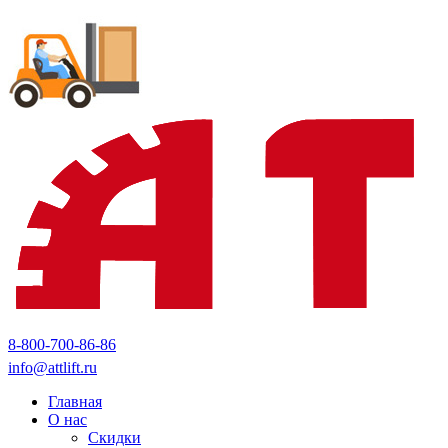
8-800-700-86-86
info@attlift.ru
Главная
О нас
Скидки