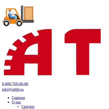
8-800-700-86-86
info@attlift.ru
Главная
О нас
Скидки