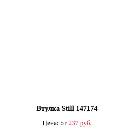
Втулка Still 147174
от
237
р
уб.