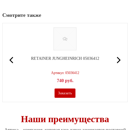
Смотрите также
RETAINER JUNGHEINRICH 05036412
Артикул: 05036412
740
р
уб.
Заказать
Наши преимущества
Аттика – компания, которая уже давно занимается поставкой