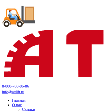
8-800-700-86-86
info@attlift.ru
Главная
О нас
Скидки