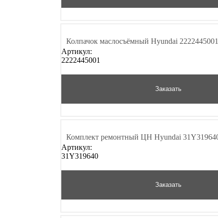
Колпачок маслосъёмный Hyundai 222244500
Артикул:
2222445001
Заказать
Комплект ремонтный ЦН Hyundai 31Y31964
Артикул:
31Y319640
Заказать