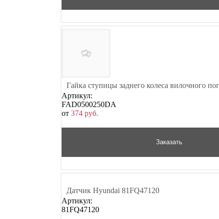
Гайка ступицы заднего колеса вилочного по
Артикул:
FAD0500250DA
от
374
р
уб.
Заказать
Датчик Hyundai 81FQ47120
Артикул:
81FQ47120