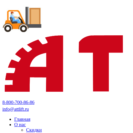
8-800-700-86-86
info@attlift.ru
Главная
О нас
Скидки