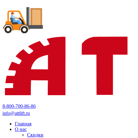
8-800-700-86-86
info@attlift.ru
Главная
О нас
Скидки