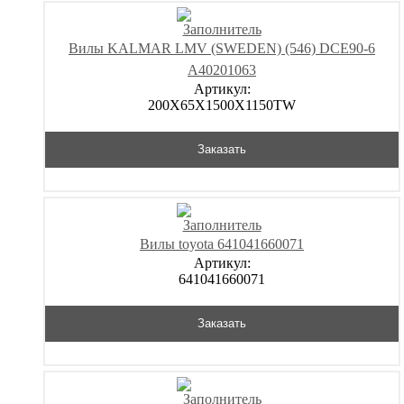
Вилы KALMAR LMV (SWEDEN) (546) DCE90-6
A40201063
Артикул:
200X65X1500X1150TW
Заказать
Вилы toyota 641041660071
Артикул:
641041660071
Заказать