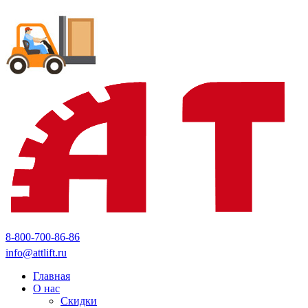
8-800-700-86-86
info@attlift.ru
Главная
О нас
Скидки