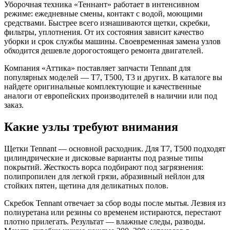
Уборочная техника «Теннант» работает в интенсивном
режиме: ежедневные смены, контакт с водой, моющими
средствами. Быстрее всего изнашиваются щетки, скребки,
фильтры, уплотнения. От их состояния зависит качество
уборки и срок службы машины. Своевременная замена узлов
обходится дешевле дорогостоящего ремонта двигателей.
Компания «Аттика» поставляет запчасти Tennant для
популярных моделей — Т7, Т500, Т3 и других. В каталоге вы
найдете оригинальные комплектующие и качественные
аналоги от европейских производителей в наличии или под
заказ.
Какие узлы требуют внимания
Щетки Tennant — основной расходник. Для Т7, Т500 подходят
цилиндрические и дисковые варианты под разные типы
покрытий. Жесткость ворса подбирают под загрязнения:
полипропилен для легкой грязи, абразивный нейлон для
стойких пятен, щетина для деликатных полов.
Скребок Tennant отвечает за сбор воды после мытья. Лезвия из
полиуретана или резины со временем истираются, перестают
плотно прилегать. Результат — влажные следы, разводы.