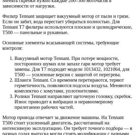
Менять скребки нужно каждые 200–300 моточасов в
зависимости от нагрузки.
Фильтр Tennant защищает вакуумный мотор от пыли и грязи.
Если он забит, вода перестает убираться полностью. Для
Tennant Т7 фильтры используются плоские и цилиндрические,
Т500 — панельные и рукавные.
Основные элементы всасывающей системы, требующие
контроля:
Вакуумный мотор Tennant. При потере мощности,
посторонних шумах или запахе гари мотор требует
замены. Для Т7 подходят модели 1013432, 1021064, для
Т500 — усиленные версии с защитой от перегрева.
Шланги Tennant. Со временем перетираются, теряют
герметичность, появляются подсосы воздуха. Меняются
комплектно с хомутами, уплотнителями.
Ролики Tennant направляют щеточную головку, скребок.
Износ приводит к вибрации и неравномерному
прилеганию рабочих частей.
Мотор привода отвечает за движение машины. На Tennant
Т500 стоит усиленный двигатель, рассчитанный на
интенсивную эксплуатацию. Он требует точного подбора — в
разных годах выпуска могли стоять модификации с разными