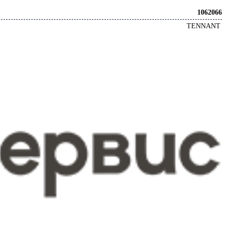
1062066
TENNANT