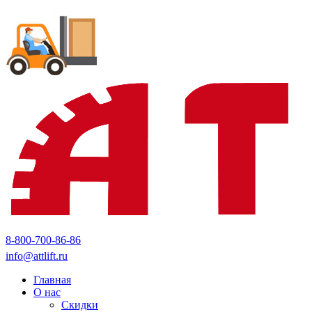
8-800-700-86-86
info@attlift.ru
Главная
О нас
Скидки