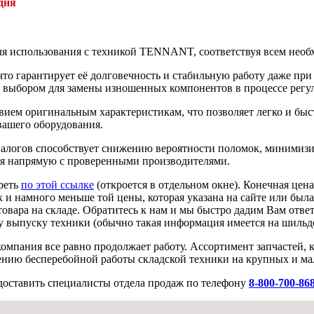
дня
для использования с техникой TENNANT, соответствуя всем необ
то гарантирует её долговечность и стабильную работу даже при
м выбором для замены изношенных компонентов в процессе регу
вием оригинальным характеристикам, что позволяет легко и быст
вашего оборудования.
алогов способствует снижению вероятности поломок, минимизи
ая напрямую с проверенными производителями.
реть
по этой ссылке
(откроется в отдельном окне). Конечная цен
к и намного меньше той цены, которая указана на сайте или была
овара на складе. Обратитесь к нам и мы быстро дадим Вам ответ
 выпуску техники (обычно такая информация имеется на шильде
омпания все равно продолжает работу. Ассортимент запчастей, 
ению бесперебойной работы складской техники на крупных и ма
доставить специалисты отдела продаж по телефону
8-800-700-86