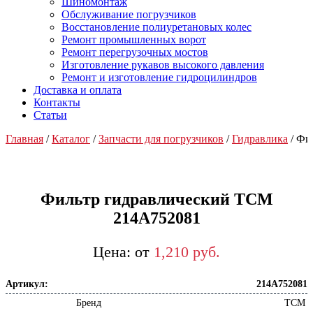
Шиномонтаж
Обслуживание погрузчиков
Восстановление полиуретановых колес
Ремонт промышленных ворот
Ремонт перегрузочных мостов
Изготовление рукавов высокого давления
Ремонт и изготовление гидроцилиндров
Доставка и оплата
Контакты
Статьи
Главная
/
Каталог
/
Запчасти для погрузчиков
/
Гидравлика
/ Фи
Фильтр гидравлический TCM
214A752081
от
1,210
р
уб.
Артикул:
214A752081
Бренд
TCM